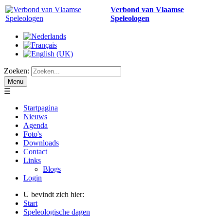
Verbond van Vlaamse
Speleologen
Zoeken:
Menu
☰
Startpagina
Nieuws
Agenda
Foto's
Downloads
Contact
Links
Blogs
Login
U bevindt zich hier:
Start
Speleologische dagen