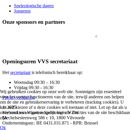
Speleologische dagen
Jongeren
Onze sponsors en partners
<
Openingsuren VVS secretariaat
Het
secretariaat
is telefonisch bereikbaar op:
Woensdag 09:30 – 16:30
Vrijdag 09:30 - 16:30
Wij gebruiken cookies op onze web site. Sommigen zijn essentieel
voor het correct functioneren van de site, terwijl anderen ons helpen
Privacyverklaring
om de site en gebruikerservaring te verbeteren (tracking cookies). U
kan zelf kiezen of u deze cookies wil toestaan of niet. Let op dat als u
© 2025
onze cookies weigert mogelijk niet alle functies van de site beschikbaar
Verbond van Vlaamse Speleologen VZW
zijn.
Mechelsesteenweg 586 c 10, 1800 Vilvoorde
Ondernemingsnr.: BE 0431.031.871 - RPR: Brussel
Ok