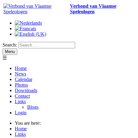
Verbond van Vlaamse
Speleologen
Search:
Menu
☰
Home
News
Calendar
Photos
Downloads
Contact
Links
Blogs
Login
You are here:
Home
Links