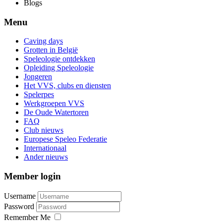
Blogs
Menu
Caving days
Grotten in België
Speleologie ontdekken
Opleiding Speleologie
Jongeren
Het VVS, clubs en diensten
Spelerpes
Werkgroepen VVS
De Oude Watertoren
FAQ
Club nieuws
Europese Speleo Federatie
Internationaal
Ander nieuws
Member login
Username
Password
Remember Me