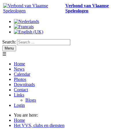
Verbond van Vlaamse
Speleologen
Search:
Menu
☰
Home
News
Calendar
Photos
Downloads
Contact
Links
Blogs
Login
You are here:
Home
Het VVS, clubs en diensten